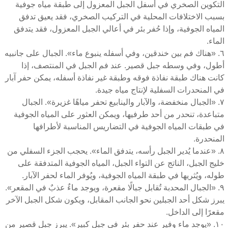
التكوين الصخري في أسفل الجبل المعزول إلى طبقة مياه جوفية
بسبب الاختلافات المحلية في التركيب الصخري، فقد يعيق تدفق
المياه الجوفية، وإذا حُفر بئر في أعالي الجبل المعزول، فقد يتدفق
الماء.
٦. «هناك فم بين خندقين، وفي أسفله ينبوع ماء». الجبال على جانبيه
أطول، وفي وسطه جبل قصير. عند فم الجبل في المنتصف، إذا
كانت هناك طبقة نفاذة فوقه وطبقة غير نفاذة أسفله، يمكن حفر آبار
في المنحدرات السفلية لإنتاج مياه جيدة.
٧. «الجبال منخفضة، والآبار والينابيع تحفر مياهًا غزيرة». الجبال
متباعدة، تنحدر من أحد طرفيها، ويمكن العثور على المياه الجوفية
في طبقات المياه الجوفية في التضاريس المناسبة لأطرافها
المنحدرة.
٨. «عندما يُدير الجبل رأسه، يتدفق الماء». يحجب الجزء السفلي من
خليج الجبل، الناتج عن التواء الجبل، المياه الجوفية المتدفقة على
طوله، ويُثريها في طبقة المياه الجوفية، ويُوفر الماء لحفر الآبار.
٩. «الجبال المحدبة تُقابل جبالًا مقعرة، ويوجد ماءٌ عذبٌ في المقعر».
يبرز شكل أحد الجبلين نحو الجانب المقابل، ويكون شكل الجبل الآخر
مقعرًا إلى الداخل.
١٠. «يوجد ماء وفير عند حفر بئر في جبل كبير». يبرز جبل قصير من