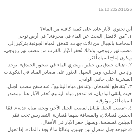
2022/11/26 15:10
أين تحتوي الآبار عادة على كمية كافية من الماء؟
١. "من الأفضل البحث عن الماء في مجرفة." في أرض توجي
المحاطة بالجبال من ثلاث جهات، تتدفق المياه الجوفية بتركيز إلى
مصب نهر زووجي، ولذلك تُحفر الآبار بالقرب من مصب نهر زووجي،
ويكون إنتاج المياه أكثر.
٢. «هناك خندق بين جبلين، ويجري الماء في صخور الخندق». يوجد
وادٍ بين الجبلين، ومن السهل العثور على مصادر المياه في التكوينات
الصخرية على جانبي الوادي.
٣. "يتقاطع الخندقان، وتتدفق مياه الينابيع". عند سفح مصب الجبل،
حيث يلتقي الواديان، قد تتدفق مياه الينابيع. تُحفر الآبار هنا، ومصدر
المياه أكثر موثوقية.
٤. «مصب الجبل مُقابل لمصب الجبل الآخر، وتحته مياه عذبة». فمّا
الجبلين مُتقابلان، والمسافة بينهما مُتقاربة. التضاريس تحت فمّي
الجبلين مُسطحة، ويسهل حفر الآبار في الأقفال.
٥. «يوجد جبل منعزل بين جبلين، وغالبًا ما لا يجف الماء». إذا تحول