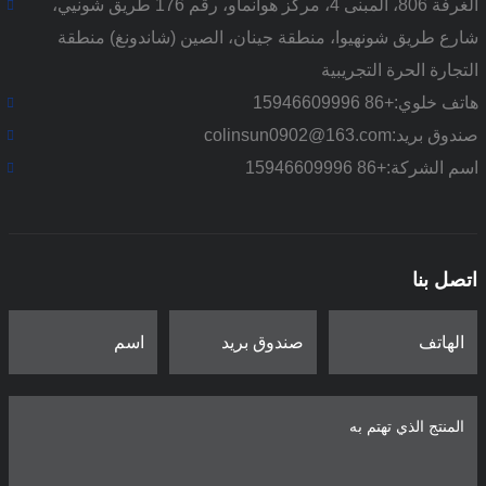
الغرفة 806، المبنى 4، مركز هوانماو، رقم 176 طريق شونيي،
شارع طريق شونهيوا، منطقة جينان، الصين (شاندونغ) منطقة
التجارة الحرة التجريبية
هاتف خلوي:
+86 15946609996
صندوق بريد:
colinsun0902@163.com
اسم الشركة:
+86 15946609996
اتصل بنا