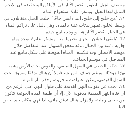
منتصف الجبل الطويل. تُحفر الآبار في الأماكن المنخفضة في الاتجاه
المائل لهذا الجبل، ويمكن عادةً استخراج الماء.
١١. "من خليج إلى خليج، الماء ليس جافًا". خليجا الجبل متقابلان. في
وسط الخليج، تظهر نباتات غنية بالمياه، وهي دليل على تراكم المياه
في الجبال. تُحفر الآبار هنا، وتوجد ينابيع جيدة.
12. "يلتقي الجبلان ويجري تحتهما نبع." وبشكل عام لا توجد مياه
جارية دائمة بين الجبال، وقد تتدفق السيول عند المفاصل خلال
موسم الأمطار، وقد تنكشف المياه الجوفية على شكل ينابيع عند
المفاصل في موسم الجفاف.
١٣. «تكثر الحصى في السهل الفيضي، والغوص تحت الأرض يشبه
نهرًا جوفيًا». ورغم جفاف النهر شتاءً، إلا أن هناك تدفقًا مغمورًا تحت
السهل الفيضي، يمكن اعتراضه وتخزينه، وحفر آبار للمياه.
١٤. ابحث عن قنوات النهر القديمة على طول النهر. على الرغم من
أن قناة النهر القديمة مدفونة الآن، إلا أن طبقة المياه الجوفية تتكون
من حصى رملية، ولا يزال هناك تدفق مائي، لذا فهي مكان جيد لحفر
الآبار.