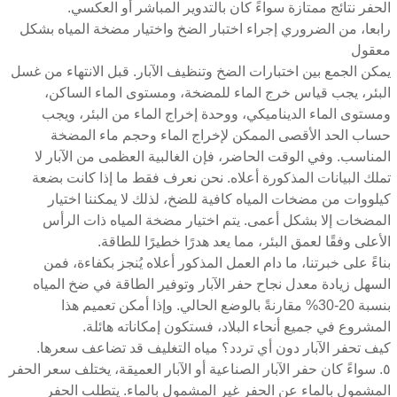
الحفر نتائج ممتازة سواءً كان بالتدوير المباشر أو العكسي.
رابعا، من الضروري إجراء اختبار الضخ واختيار مضخة المياه بشكل
معقول
يمكن الجمع بين اختبارات الضخ وتنظيف الآبار. قبل الانتهاء من غسل
البئر، يجب قياس خرج الماء للمضخة، ومستوى الماء الساكن،
ومستوى الماء الديناميكي، ووحدة إخراج الماء من البئر، ويجب
حساب الحد الأقصى الممكن لإخراج الماء وحجم ماء المضخة
المناسب. وفي الوقت الحاضر، فإن الغالبية العظمى من الآبار لا
تملك البيانات المذكورة أعلاه. نحن نعرف فقط ما إذا كانت بضعة
كيلووات من مضخات المياه كافية للضخ، لذلك لا يمكننا اختيار
المضخات إلا بشكل أعمى. يتم اختيار مضخة المياه ذات الرأس
الأعلى وفقًا لعمق البئر، مما يعد هدرًا خطيرًا للطاقة.
بناءً على خبرتنا، ما دام العمل المذكور أعلاه يُنجز بكفاءة، فمن
السهل زيادة معدل نجاح حفر الآبار وتوفير الطاقة في ضخ المياه
بنسبة 20-30% مقارنةً بالوضع الحالي. وإذا أمكن تعميم هذا
المشروع في جميع أنحاء البلاد، فستكون إمكاناته هائلة.
كيف تحفر الآبار دون أي تردد؟ مياه التغليف قد تضاعف سعرها.
٥. سواءً كان حفر الآبار الصناعية أو الآبار العميقة، يختلف سعر الحفر
المشمول بالماء عن الحفر غير المشمول بالماء. يتطلب الحفر