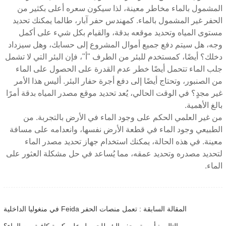
المشمول بالماء مخاطر معينة، لذا سيكون سعره أعلى بكثير من
الحفر غير المشمول بالماء. كمهندس حفر آبار، طالما يمكنك تحديد
مستوى المياه وتحديد موقعه بدقة، والقيام بكل شيء على أكمل
وجه، هل سيتم دفع جميع أموال المشروع إلى حسابك، وهل سيزداد
دخلك؟ أيضًا، كمستخدم للبئر من الطرف "أ"، فإن البئر التي لا تشمل
جلب الماء تتحمل أيضًا خطر عدم القدرة على الحصول على الماء
من الصنبور، وتحتاج أيضًا إلى دفع أجرة حفار البئر. أليس هذا الأمر
غير مجدٍ؟ في الوقت الحالي، يُعد تحديد موقع مصدر المياه بدقة أمرًا
بالغ الأهمية.
من غير العلمي الحكم على وجود الماء في الأرض بالتجربة. من
الطبيعي وجود الماء في قطعة الأرض نفسها، وانعدامه على مسافة
معينة. في هذه الحالة، يمكنك استخدام جهاز تحديد مصدر الماء
لتحديد مصدره وتحديد عمقه، مما يُساعد في حل مشكلة العثور على
الماء.
المقالة السابقة : تعمل منصات الحفر Feida في منغوليا الداخلية
التالي : أين يتم حفر البئر للحصول على كمية كافية من الماء؟