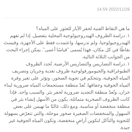
2022/11/26 14:59
ما هي النقاط الفنية لحفر الآبار للعثور على المياه؟
١. دراسة الظروف الهيدروجيولوجية المحلية بتفصيل. إذا لم تفهم
الهيدروجيولوجيا، ولم تدرسها، واعتمدت فقط على الأجهزة، وقيستَ
نقاطًا في كل مكان، فهذا يُسمى "قياسًا أعمى". يمكن إجراء البحث
من الجوانب الثلاثة التالية.
١. دراسة التضاريس والتضاريس الأرضية. تُحدد الظروف
الطبوغرافية والجيومورفولوجية ظروف تغذية وجريان وتصريف
المياه الجوفية، وتتحكم في تجوية الصخور، وتؤثر على تغير وفرة
المياه الجوفية وجفافها. تُعدّ منطقة مستجمعات المياه ضرورية لبناء
خزان، وتُعدّ منطقة التجديد ضرورية لحفر بئر. والسبب واحد. فإذا
كانت الظروف الصخرية متماثلة، يكون من الأسهل إنشاء بئر في
منطقة منخفضة أو مناسبة. ومع ذلك، غالبًا ما تهيمن على بعض
السهول والمنخفضات الصغيرة صخور موحلة، والتي تتعرّض بسهولة
للتجوية والتآكل لتكوين أراضٍ منخفضة، وتكون المياه الجوفية غير
جيدة.