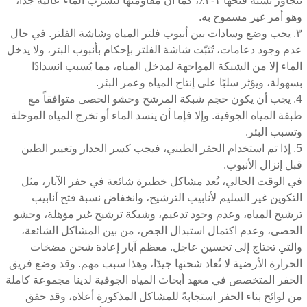
تتجاوز نسبة فتحها ١-٢٪، كما أن مقاومتها لتسرب الماء عالية جدًا،
وهو أمر غير مسموح به.
٣. يجب وضع وسادات بين أنبوب فلتر المياه وشاشة الفلتر. في حال
عدم وجود دعامات، تُثبّت شاشة الفلتر بإحكام بأنبوب البئر، ولا يدخل
الماء إلا من الشبكة المواجهة لمدخل المياه، مما يُسبب انسدادًا
بسهولة، ويؤثر سلبًا على إنتاج المياه وعمر البئر.
4. يجب أن يكون حجم شبكة المرشح وحشو الحصى متوافقاً مع
طبقة المياه الجوفية. وإلا فإما أن ينسد الماء أو تخرج المياه الموحلة
وتسبب البئر.
5. إذا تم استخدام الحفر الطيني، فيجب كسر الجدار وتغيير الطين
قبل إنزال الأنبوب.
في الوقت الحالي، تُعد مشاكل خطيرة شائعة في حفر الآبار، مثل
التكوين غير السليم لأنابيب الترشيح، وانخفاض نسبة فتح أنابيب
ترشيح المياه، وعدم وجود تدعيم، وشبكة ترشيح غير مؤهلة، وحشو
الحصى، وعدم اكتمال استبدال الجص، من بين المشاكل الشائعة،
والتي تحتاج إلى تحسين عاجل. معظم آبار إعادة شحن مضخات
الحرارة الأرضية لا تُعاد شحنها جيدًا، وهذا سبب مهم. وقد وضع فريق
الحفر المتخصص في معهد أبحاث المياه الجوفية لدينا مجموعة كاملة
من لوائح بناء الحفر استجابةً للمشاكل المذكورة أعلاه، وقد حقق