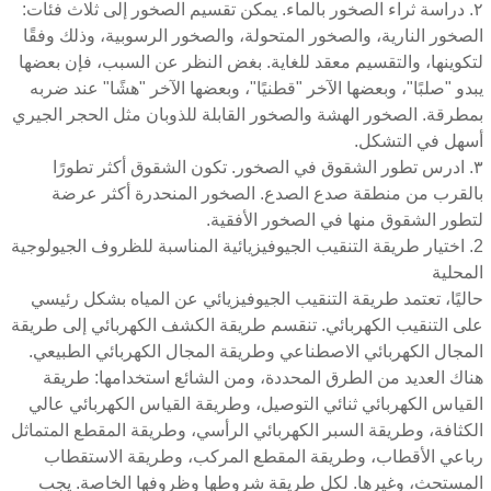
٢. دراسة ثراء الصخور بالماء. يمكن تقسيم الصخور إلى ثلاث فئات:
الصخور النارية، والصخور المتحولة، والصخور الرسوبية، وذلك وفقًا
لتكوينها، والتقسيم معقد للغاية. بغض النظر عن السبب، فإن بعضها
يبدو "صلبًا"، وبعضها الآخر "قطنيًا"، وبعضها الآخر "هشًا" عند ضربه
بمطرقة. الصخور الهشة والصخور القابلة للذوبان مثل الحجر الجيري
أسهل في التشكل.
٣. ادرس تطور الشقوق في الصخور. تكون الشقوق أكثر تطورًا
بالقرب من منطقة صدع الصدع. الصخور المنحدرة أكثر عرضة
لتطور الشقوق منها في الصخور الأفقية.
2. اختيار طريقة التنقيب الجيوفيزيائية المناسبة للظروف الجيولوجية
المحلية
حاليًا، تعتمد طريقة التنقيب الجيوفيزيائي عن المياه بشكل رئيسي
على التنقيب الكهربائي. تنقسم طريقة الكشف الكهربائي إلى طريقة
المجال الكهربائي الاصطناعي وطريقة المجال الكهربائي الطبيعي.
هناك العديد من الطرق المحددة، ومن الشائع استخدامها: طريقة
القياس الكهربائي ثنائي التوصيل، وطريقة القياس الكهربائي عالي
الكثافة، وطريقة السبر الكهربائي الرأسي، وطريقة المقطع المتماثل
رباعي الأقطاب، وطريقة المقطع المركب، وطريقة الاستقطاب
المستحث، وغيرها. لكل طريقة شروطها وظروفها الخاصة. يجب