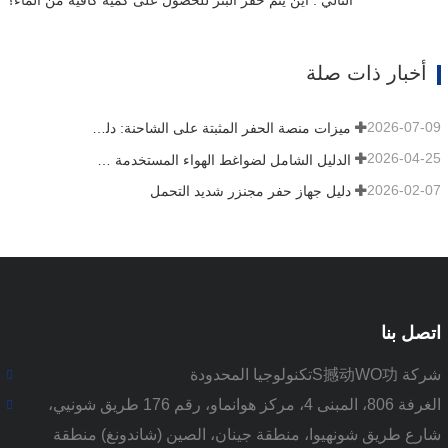
أخبار ذات صلة
2026-07-09
ميزات منصة الحفر المثبتة على الشاحنة: دليل شامل لعام 2026
2026-04-25
الدليل الشامل لضواغط الهواء المستخدمة في التعدين
2026-02-07
دليل جهاز حفر مجنزر شديد التحمل
اتصل بنا
شركة S撼动WO功تكنولوجيا المحدودة
الغرفة 806، المبنى 4، مركز هوانماو، رقم 176 طريق شونيي،
شارع طريق شونهيوا، منطقة جينان، الصين (شاندونغ) منطقة