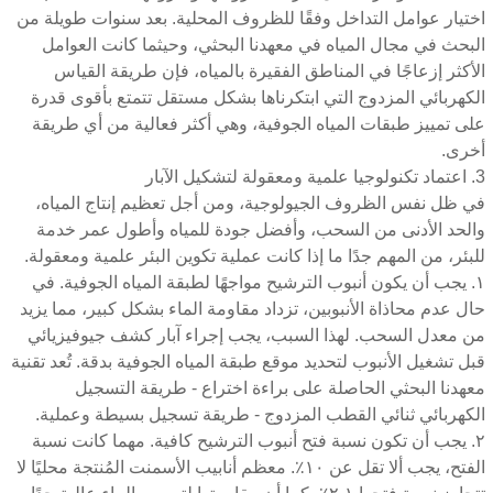
اختيار عوامل التداخل وفقًا للظروف المحلية. بعد سنوات طويلة من
البحث في مجال المياه في معهدنا البحثي، وحيثما كانت العوامل
الأكثر إزعاجًا في المناطق الفقيرة بالمياه، فإن طريقة القياس
الكهربائي المزدوج التي ابتكرناها بشكل مستقل تتمتع بأقوى قدرة
على تمييز طبقات المياه الجوفية، وهي أكثر فعالية من أي طريقة
أخرى.
3. اعتماد تكنولوجيا علمية ومعقولة لتشكيل الآبار
في ظل نفس الظروف الجيولوجية، ومن أجل تعظيم إنتاج المياه،
والحد الأدنى من السحب، وأفضل جودة للمياه وأطول عمر خدمة
للبئر، من المهم جدًا ما إذا كانت عملية تكوين البئر علمية ومعقولة.
١. يجب أن يكون أنبوب الترشيح مواجهًا لطبقة المياه الجوفية. في
حال عدم محاذاة الأنبوبين، تزداد مقاومة الماء بشكل كبير، مما يزيد
من معدل السحب. لهذا السبب، يجب إجراء آبار كشف جيوفيزيائي
قبل تشغيل الأنبوب لتحديد موقع طبقة المياه الجوفية بدقة. تُعد تقنية
معهدنا البحثي الحاصلة على براءة اختراع - طريقة التسجيل
الكهربائي ثنائي القطب المزدوج - طريقة تسجيل بسيطة وعملية.
٢. يجب أن تكون نسبة فتح أنبوب الترشيح كافية. مهما كانت نسبة
الفتح، يجب ألا تقل عن ١٠٪. معظم أنابيب الأسمنت المُنتجة محليًا لا