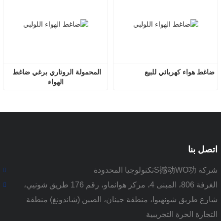
ضاغط هواء كهربائي للبيع
المحمولة الروتاري برغي ضاغط 
الهواء
اتصل بنا
شركة S撼动WO功تكنولوجيا المحدودة
الغرفة 806، المبنى 4، مركز هوانماو، رقم 176 طريق شونيي،
شارع طريق شونهيوا، منطقة جينان، الصين (شاندونغ) منطقة
التجارة الحرة التجريبية