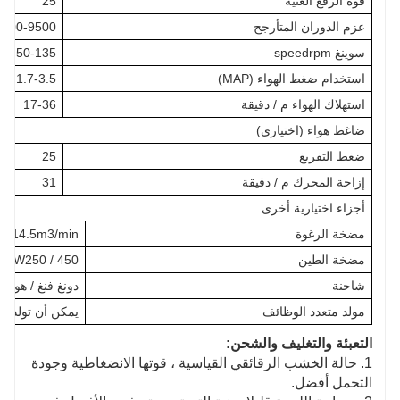
قوة الرفع الغنية
25
عزم الدوران المتأرجح
7000-9500 نيوتن مت
سوينغ speedrpm
50-135
استخدام ضغط الهواء (MAP)
1.7-3.5
استهلاك الهواء م / دقيقة
17-36
ضاغط هواء (اختياري)
ضغط التفريغ
25
إزاحة المحرك م / دقيقة
31
أجزاء اختيارية أخرى
مضخة الرغوة
14.5m3/min
مضخة الطين
BW250 / 450
شاحنة
دونغ فنغ / هووا
مولد متعدد الوظائف
يمكن أن تولد ال
التعبئة والتغليف والشحن:
1. حالة الخشب الرقائقي القياسية ، قوتها الانضغاطية وجودة
التحمل أفضل.