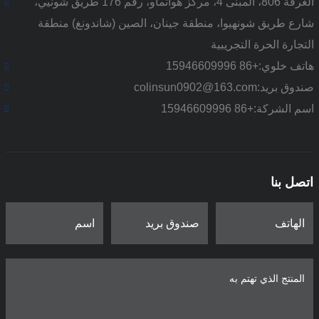
الغرفة 806، المبنى 4، مركز هوانماو، رقم 176 طريق شونيي،
شارع طريق شونهيوا، منطقة جينان، الصين (شاندونغ) منطقة
التجارة الحرة التجريبية
هاتف خلوي:
+86 15946609996
صندوق بريد:
colinsun0902@163.com
اسم الشركة:
+86 15946609996
اتصل بنا