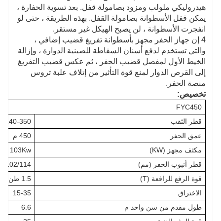
هيدروليكي ملولب ومزود بصامولة قفل. بعد تسوية الحفارة ،
يمكن قفل الأسطوانة بصامولة القفل. بهذه الطريقة ، حتى لو
انفجرت الأسطوانة ، لن يصبح الهيكل غير مستقر.
4 إن جهاز الحفر مجهز بأسطوانة تفريغ قضيب إضافي ،
والتي تستخدم لدفع أسنان السقاطة للصينية الدوارة ، وإزالة
الخيط الأول لمفصل قضيب الحفر ، ثم عكس قضيب التفريغ
إلى القرص الدوار لمنع قوة التأثير من إتلاف علبة تروس
منصة الحفر.
تخصيص:
FYC450
قطر الثقب
140-350 ملم
عمق الحفر
450 م
مكثف مجهز (KW)
ichai 103Kw
قطر أنبوب الحفر (مم)
9/102/114
قوة الرفع للرافعة (T)
1.5 طن
الاختراق
15-35
طول مقدم من سن واحد م
6.6