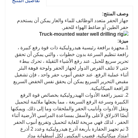
تفاصيل المنتج
وصف المنتج:
جهاز الحفر متعدد الوظائف للماء والغاز يمكن أن يستخدم
حفر الطين أو ضاغط الهواء للحفر.
ميزة:
1.مجهزة برافعة رئيسية هيدروليكية ذات قوة رفع كبيرة ،
رافعة تنظيم السرعة بدون خطوات ، والتي يمكن أن تحقق
تحرير سريع للحبل. عند رفع الأشياء الثقيلة ، تحرك ببطء
حتى لا تتلف القرص الدوار لجهاز الحفر ولوحة فوهة البئر
أثناء عملية الرفع. عند خفض أنبوب حفر واحد ، فإن تشغيل
مقبض التحرير السريع يمكن أن يحقق نفس الخفض السريع
للرافعة الميكانيكية.
2. تتميز رافعة الأدوات الهيدروليكية بخصائص قوة الرفع
الكبيرة وسرعة الرفع السريعة ، مما يجعلها ملائمة لتحميل
ونقل الأدوات وأنابيب الحفر والملحقات وما إلى ذلك. ويمكنها
أيضًا الانزلاق لأعلى ولأسفل بمساعدة المراسي الأرضية أثناء
الحفر ، لذلك فهي مريحة للغاية لتحميل وتفريغ أنبوب الحفر
3 تم تجهيز الحفارة بأربعة أذرع هيدروليكية وعدد 2 أذرع
امتداد ميكانيكية. قضيب المكبس لكل أسطوانة مداد