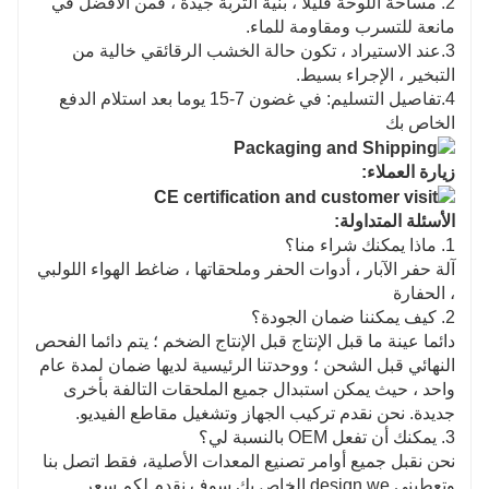
2. مساحة اللوحة قليلا ، بنية التربة جيدة ، فمن الأفضل في
مانعة للتسرب ومقاومة للماء.
3.عند الاستيراد ، تكون حالة الخشب الرقائقي خالية من
التبخير ، الإجراء بسيط.
4.تفاصيل التسليم: في غضون 7-15 يوما بعد استلام الدفع
الخاص بك
زيارة العملاء:
الأسئلة المتداولة:
1. ماذا يمكنك شراء منا؟
آلة حفر الآبار ، أدوات الحفر وملحقاتها ، ضاغط الهواء اللولبي
، الحفارة
2. كيف يمكننا ضمان الجودة؟
دائما عينة ما قبل الإنتاج قبل الإنتاج الضخم ؛ يتم دائما الفحص
النهائي قبل الشحن ؛ ووحدتنا الرئيسية لديها ضمان لمدة عام
واحد ، حيث يمكن استبدال جميع الملحقات التالفة بأخرى
جديدة. نحن نقدم تركيب الجهاز وتشغيل مقاطع الفيديو.
3. يمكنك أن تفعل OEM بالنسبة لي؟
نحن نقبل جميع أوامر تصنيع المعدات الأصلية، فقط اتصل بنا
وتعطيني design.we الخاص بك سوف نقدم لكم سعر