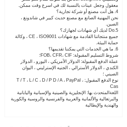
معقول وجعل عينات بالنسبة لك في اسرع وقت ممكن.
4. هل أنت مصنع أو شركة تجارية؟
نحن المهنية الصانع مع مصنع حديث كبير في شاندونغ ،
الصين.
5.Do لديك أي شهادات لجهازك؟
جميع منتجاتنا القادمة مع شهادات CE ، ISO9001 ، وكالة
حماية البيئة.
6. ما هي الخدمات التي يمكننا تقديمها؟
شروط التسليم المقبولة: FOB، CFR، CIF؛
عملة الدفع المقبولة: الدولار الأمريكي ، اليورو ، الدولار
الكندي ، الدولار الأسترالي ، الجنيه الإسترليني ، اليوان
الصيني ؛
نوع الدفع المقبول: T / T ، L / C ، D / P D / A ، PayPal ،
Cas
اللغةالمتحدث بها: الإنجليزية والصينية والإسبانية واليابانية
والبرتغالية والألمانية والعربية والفرنسية والروسية والكورية
والهندية والإيطالية