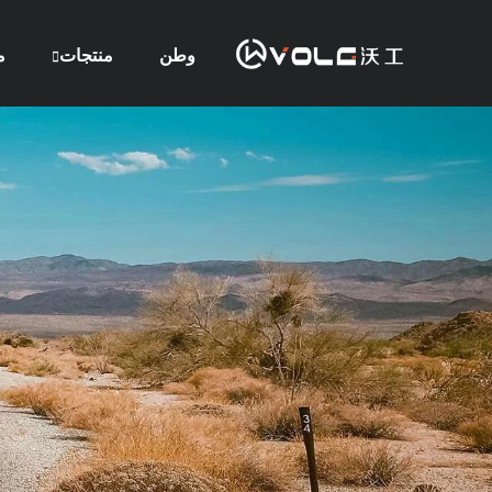
وطن
منتجات
م