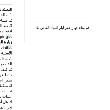
التعبئة 
1. حالة الخشب الرقائقي القياسية ، قوتها الانضغاطية وجودة التحمل أفضل.
2. مساحة اللوحة قليلا ، بنية التربة جيدة ، فمن الأفضل في مانعة للتسرب ومقاومة للماء.
3.عند الاستيراد ، تكون حالة الخشب الرقائقي خالية من التبخير ، الإجراء بسيط.
قم ببناء جهاز حفر آبار المياه الخاص بك
4.تفاصيل التسليم: في غضون 7-15 يوما بعد استلام الدفع الخاص بك
زيارة ال
قم ببناء جهاز حفر آبار المياه الخاص بك
الأسئلة 
اتصل الآن
1. ماذا يمكنك شراء منا؟
آلة حفر 
2. كيف يمكننا ضمان الجودة؟
دائما عي
يمكن است
3. يمكنك أن تفعل OEM بالنسبة لي؟
عينات ب
4. هل أنت مصنع أو شركة تجارية؟
نحن الم