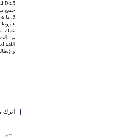
5.Do لديك أي شهادات لجهازك؟
جميع منتجاتنا ا
6. ما هي الخدمات التي يمكننا تقديمها؟
شروط التسليم
عملة الد
نوع الدفع المقبول:  ، Cas
اللغةالم
والإيطال
اترك ر
اسم