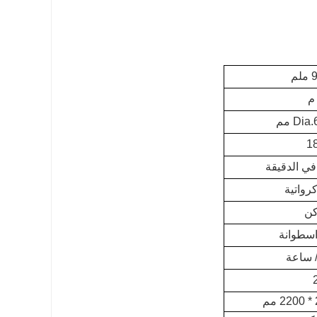
م
Di مم
1
اسطوانة