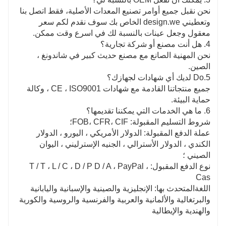
نحن نقبل جميع أوامر تصنيع المعدات الأصلية، فقط اتصل بنا
وتعطيني design.we الخاص بك سوف نقدم لكم سعر
معقول وجعل عينات بالنسبة لك في اسرع وقت ممكن.
4. هل أنت مصنع أو شركة تجارية؟
نحن المهنية الصانع مع مصنع حديث كبير في شاندونغ ،
الصين.
5.Do لديك أي شهادات لجهازك؟
جميع منتجاتنا القادمة مع شهادات CE ، ISO9001 ، وكالة
حماية البيئة.
6. ما هي الخدمات التي يمكننا تقديمها؟
شروط التسليم المقبولة: FOB، CFR، CIF؛
عملة الدفع المقبولة: الدولار الأمريكي ، اليورو ، الدولار
الكندي ، الدولار الأسترالي ، الجنيه الإسترليني ، اليوان
الصيني ؛
نوع الدفع المقبول: T / T ، L / C ، D / P D / A ، PayPal ،
Cas
اللغةالمتحدث بها: الإنجليزية والصينية والإسبانية واليابانية
والبرتغالية والألمانية والعربية والفرنسية والروسية والكورية
والهندية والإيطالية