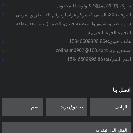
شركة S撼动WO功تكنولوجيا المحدودة
الغرفة 806، المبنى 4، مركز هوانماو، رقم 176 طريق شونيي،
شارع طريق شونهيوا، منطقة جينان، الصين (شاندونغ) منطقة
التجارة الحرة التجريبية
هاتف خلوي:
+86 15946609996
صندوق بريد:
colinsun0902@163.com
اسم الشركة:
+86 15946609996
اتصل بنا