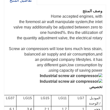
تفاصيل المنتج
وصف المنتج
Home accepted engines, with
the foremost air waft manipulate system,the inlet
valve may additionally be adjusted between zero to
one hundred%. thru the utilization of
the quantity adjustment valve, the electrical rotary
Screw air compressors will lose tons much less strain,
balanced air supply and air consumption,and
an prolonged company lifestyles. it has
any different gain,low consumption by
using capacity of saving power.
تخصيص
الموديل
LG7
LG11
LG15
LG15
LG37
/ الوحدة
حجم
1
1.7
2.1
3.4
6.1