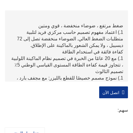
ضغط مرتفع ، ضوضاء منخفضة ، قوي ومتين
1.) اعتماد مفهوم تصميم حاسب مركزي فريد لتلبية
متطلبات الضغط العالي. الضوضاء منخفضة تصل إلى 72
ديسيبل ، ولا يمكن الشعور بالماكينة على الإطلاق.
كفاءة فائقة في استخدام الطاقة
1.) مع 20 عامًا من الخبرة في تصميم نظام الماكينة اللولبية
، تتجاوز قيمة كفاءة الطاقة المستوى القياسي الوطني 5٪
تصميم الثالوث
1.) نموذج مصمم خصيصًا للقطع بالليزر: مع مجفف بارد ،
وخزان غاز ، وغطاء مغلق بالكامل ، والذي يمكن للمستخدم
الاستيلاء عليه مباشرة.
اتصل الآن
تصميم مبتكر
1.) الجمع بين التكنولوجيا البيئية والتكنولوجيا الذكية لتعزيز
سهم:
ابتكار تكنولوجيا الهواء المضغوط.