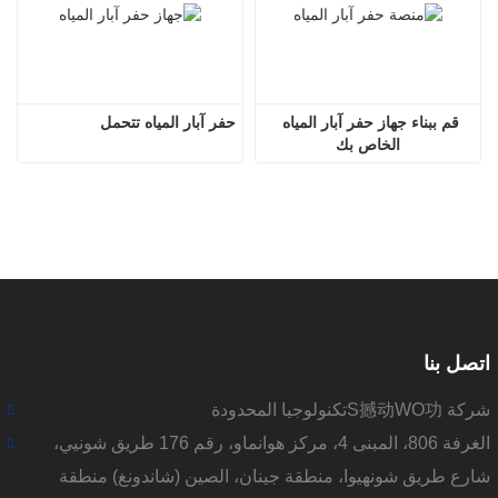
قم ببناء جهاز حفر آبار المياه 
حفر آبار المياه تتحمل
الخاص بك
اتصل بنا
شركة S撼动WO功تكنولوجيا المحدودة
الغرفة 806، المبنى 4، مركز هوانماو، رقم 176 طريق شونيي،
شارع طريق شونهيوا، منطقة جينان، الصين (شاندونغ) منطقة