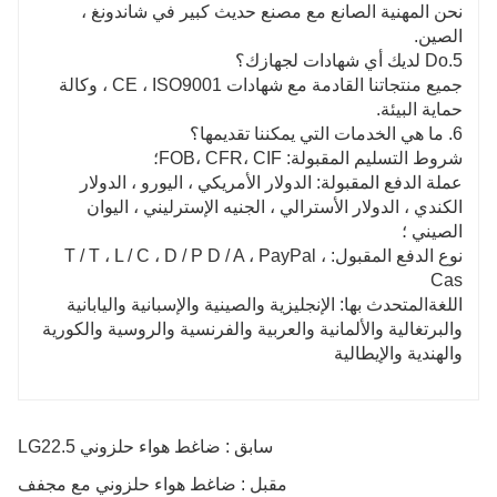
نحن المهنية الصانع مع مصنع حديث كبير في شاندونغ ،
الصين.
5.Do لديك أي شهادات لجهازك؟
جميع منتجاتنا القادمة مع شهادات CE ، ISO9001 ، وكالة
حماية البيئة.
6. ما هي الخدمات التي يمكننا تقديمها؟
شروط التسليم المقبولة: FOB، CFR، CIF؛
عملة الدفع المقبولة: الدولار الأمريكي ، اليورو ، الدولار
الكندي ، الدولار الأسترالي ، الجنيه الإسترليني ، اليوان
الصيني ؛
نوع الدفع المقبول: T / T ، L / C ، D / P D / A ، PayPal ،
Cas
اللغةالمتحدث بها: الإنجليزية والصينية والإسبانية واليابانية
والبرتغالية والألمانية والعربية والفرنسية والروسية والكورية
والهندية والإيطالية
سابق : ضاغط هواء حلزوني LG22.5
مقبل : ضاغط هواء حلزوني مع مجفف