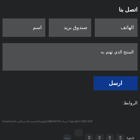
اتصل بنا
ارسل
الروابط:
Copyright © 2020-2025 شركة S撼动WO功تكنولوجيا المحدودة
الدعم الفني: Huazhicloud
تابعونا
Index