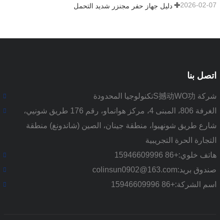
2026-02-07
دليل جهاز حفر مجنزر شديد التحمل
اتصل بنا
شركة S撼动WO功تكنولوجيا المحدودة
الغرفة 806، المبنى 4، مركز هوانماو، رقم 176 طريق شونيي،
شارع طريق شونهيوا، منطقة جينان، الصين (شاندونغ) منطقة
التجارة الحرة التجريبية
هاتف خلوي:
+86 15946609996
صندوق بريد:
colinsun0902@163.com
اسم الشركة:
+86 15946609996