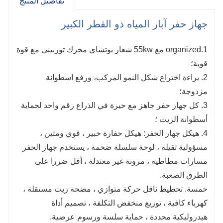
تفاصيل المنتج
جهاز حفر آبار المياه ذو القطر الكبير
1.organized مع 55kw شعار يوتشاي محرك توربيني مع قوة
قوية؛
2. براءة اختراع شكل النمو المركب، ورفع اسطوانة
مزدوجة؛
3. كل جهاز حفر جاهز مع حيرة في الذراع رقم واحد لحماية
أسطوانة الزيت ؛
4. هيكل جهاز الحفر: هيكل حفارة خبير ، قوي ومتين ،
مسؤولية ثقيلة ، لوحة سلسلة ضخمة ، يستخدم جهاز الحفر
مسارات مطاطية ، مرونة غير معتدلة ، أقل ضررا على
الطرق الصعبة.
خمسة. تخطيط ناقل حركة متوازي ، مضخة زيت مستقلة ،
كهرباء كافية ، توزيع منخفض التكلفة ، تصميم أداة
هيدروليكية محددة ، حماية سلسة ورسوم عرضية.