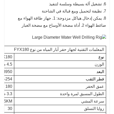
6. تشغيل آلة بسيطة وسلسة لتنفيذ
7. نظيفة لتحميل وبيع قبالة في الشاحنة
8. يمكن إدخال هياكل مزدوجة: 1. جهاز طاقة الهواء مع
ضاغط الهواء 2. أداة مضخة الأوساخ مع مضخة الغبار
المعلمات التقنية لجهاز حفر آبار المياه من نوع FYX180
نوع
YX180
الوزن
4.5 طن
البعد
3950 * 1630 * 2250mm
قطر الثقب
140-254 م
عمق الحفر
180 متر
الطول المسبق لمرة واحدة
3.3 م
سرعة المشي
2.5KM / ساعة
زوايا التسلق
30