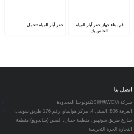
قم ببناء جهاز حفر آبار المياه 
حفر آبار المياه تتحمل
الخاص بك
اتصل بنا
شركة S撼动WO功تكنولوجيا المحدودة
الغرفة 806، المبنى 4، مركز هوانماو، رقم 176 طريق شونيي،
شارع طريق شونهيوا، منطقة جينان، الصين (شاندونغ) منطقة
التجارة الحرة التجريبية