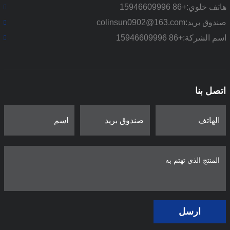
هاتف خلوي:
+86 15946609996
صندوق بريد:
colinsun0902@163.com
اسم الشركة:
+86 15946609996
اتصل بنا
ارسل