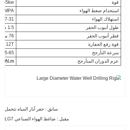
قوة
55kw
استخدام ضغط الهواء
2.5MPA
استهلاك الهواء
17-31
طول أنبوب الحفر
1.5 م 2.0 م 3.0 م
قطر أنبوب الحفر
76 ملم.89 ملم
قوة رفع الحفارة
12T
سرعة التأرجح
45-65 دورة في الدقيقة
عزم الدوران المتأرجح
600N.m
سابق : حفر آبار المياه تتحمل
مقبل : ضاغط الهواء الصناعي LG7