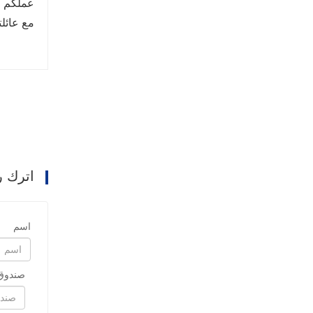
عملكم أس
مع عائلت
اترك ر
اسم
صندوق 