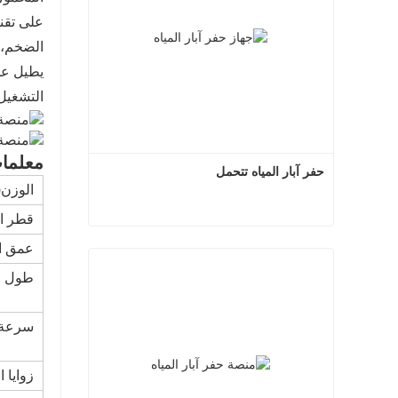
على تقني
الضخم، و
يطيل عم
التشغيل
معلمات
حفر آبار المياه تتحمل
الوزن(T)
قطر ال
حفر آبار المياه تتحمل
عمق ال
طول ال
اتصل الآن
سرعة 
زوايا 