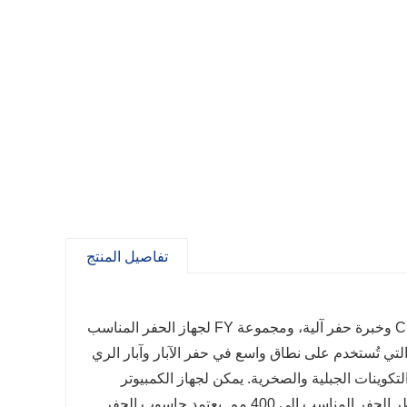
تفاصيل المنتج
يقوم جهاز الحفر المائي Penumatic المناسب بنقل هيدروليكي رائع وتحكم CNC وخبرة حفر آلية، ومجموعة FY لجهاز الحفر المناسب
ي تُستخدم على نطاق واسع في حفر الآبار وآبار الري
لتكوينات الجبلية والصخرية. يمكن لجهاز الكمبيوتر
المحمول الخاص بجهاز الحفر المناسب العمل على تكوينات استثنائية، ويصل قطر الحفر المناسب إلى 400 مم. يعتمد حاسوب الحفر