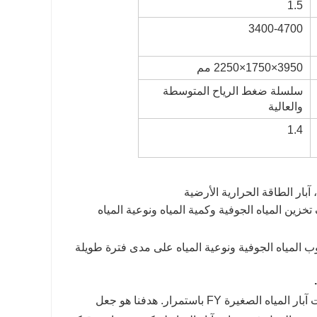
1.5
3400-4700
3950×1750×2250 مم
سلسلة ضغط الرياح المتوسطة
والعالية
1.4
، آبار الطاقة الحرارية الأرضية
ين المياه الجوفية وكمية المياه ونوعية المياه
وب المياه الجوفية ونوعية المياه على مدى فترة طويلة
يلتزم فريقنا من المهندسين بالتعاون الوثيق مع الحفارات لتطوير تصميم حفارات آبار المياه الصغيرة FY باستمرار. هدفنا هو جعل