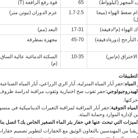
 المجهز (كيلوواط)
65
قوة رفع الرافعة (T)
م ضغط الهواء (ميجا
1.7-2.5
عزم الدوران (نيوتن متر)
)
لهواء (م³/دقيقة)
17-31
البعد (مم)
لتأرجح (دورة/دقيقة)
45-70
مجهزة بمطرقة
الاختراق (م/س)
10-35
السكتة الدماغية عالية الساق
(م)
لتطبيقات
المياه:
حفر آبار المياه المنزلية، آبار الري الزراعي، آبار المياه الصناعية
لهيدروجيولوجي:
حفر ثقوب ضخ اختبارية وثقوب مراقبة لدراسة ظروف تخز
ركتها.
لمياه الجوفية:
حفر آبار المراقبة لمراقبة التغيرات الديناميكية في منس
 لإدارة الموارد وحماية البيئة.
لميزات التي تبحث عنها في حفار بئر الماء الصغير الخاص بك؟ اتصل بنا.