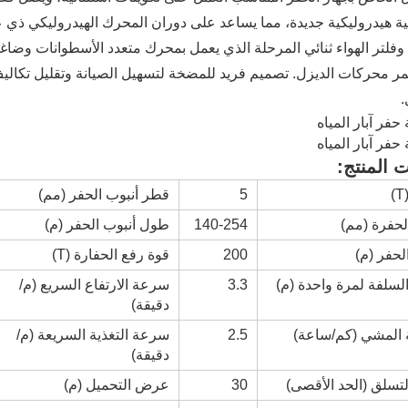
ة هيدروليكية جديدة، مما يساعد على دوران المحرك الهيدروليكي ذي عز
فلتر الهواء ثنائي المرحلة الذي يعمل بمحرك متعدد الأسطوانات وضاغط 
ر محركات الديزل. تصميم فريد للمضخة لتسهيل الصيانة وتقليل تكاليف
.
 المنتج:
5
قطر أنبوب الحفر (مم)
حفرة (مم)
140-254
طول أنبوب الحفر (م)
حفر (م)
200
قوة رفع الحفارة (T)
سلفة لمرة واحدة (م)
3.3
سرعة الارتفاع السريع (م/
دقيقة)
المشي (كم/ساعة)
2.5
سرعة التغذية السريعة (م/
دقيقة)
التسلق (الحد الأقصى)
30
عرض التحميل (م)