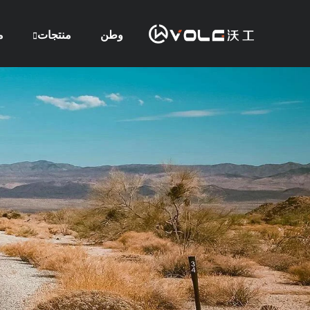
وطن
منتجات
م