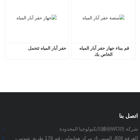
قم ببناء جهاز حفر آبار المياه 
حفر آبار المياه تتحمل
الخاص بك
اتصل بنا
شركة S撼动WO功تكنولوجيا المحدودة
الغرفة 806، المبنى 4، مركز هوانماو، رقم 176 طريق شونيي،