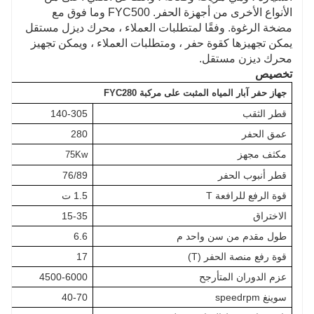
الأنواع الأخرى من أجهزة الحفر. FYC500 وما فوق مع
مضخة الرغوة. وفقًا لمتطلبات العملاء ، محرك ديزل مستقل
يمكن تجهيزها كقوة حفر ، ومتطلبات العملاء ، ويمكن تجهيز
محرك ديزن مستقل.
تخصيص
جهاز حفر آبار المياه المثبت على مركبة FYC280
قطر الثقب
140-305
عمق الحفر
280
مكثف مجهز
75Kw
قطر أنبوب الحفر
76/89
قوة الرفع للرافعة T
1.5 ت
الاختراق
15-35
طول مقدم من سن واحد م
6.6
قوة رفع منصة الحفر (T)
17
عزم الدوران المتأرجح
4500-6000
سوينغ speedrpm
40-70