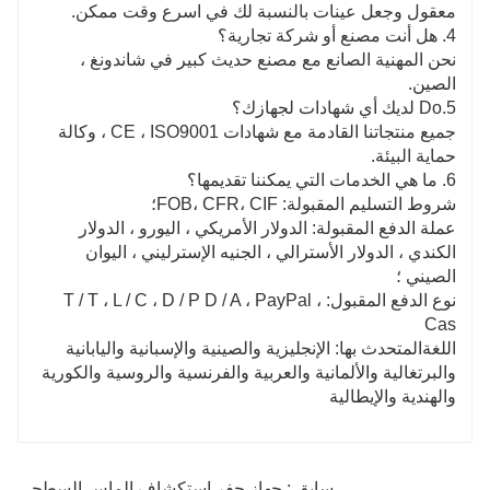
معقول وجعل عينات بالنسبة لك في اسرع وقت ممكن.
4. هل أنت مصنع أو شركة تجارية؟
نحن المهنية الصانع مع مصنع حديث كبير في شاندونغ ،
الصين.
5.Do لديك أي شهادات لجهازك؟
جميع منتجاتنا القادمة مع شهادات CE ، ISO9001 ، وكالة
حماية البيئة.
6. ما هي الخدمات التي يمكننا تقديمها؟
شروط التسليم المقبولة: FOB، CFR، CIF؛
عملة الدفع المقبولة: الدولار الأمريكي ، اليورو ، الدولار
الكندي ، الدولار الأسترالي ، الجنيه الإسترليني ، اليوان
الصيني ؛
نوع الدفع المقبول: T / T ، L / C ، D / P D / A ، PayPal ،
Cas
اللغةالمتحدث بها: الإنجليزية والصينية والإسبانية واليابانية
والبرتغالية والألمانية والعربية والفرنسية والروسية والكورية
والهندية والإيطالية
سابق : جهاز حفر استكشاف الماس السطحي