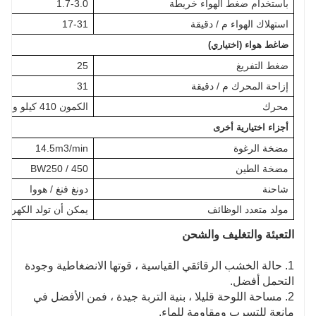
باستخدام ضغط الهواء خريطة
1.7-3.0
استهلاك الهواء م / دقيقة
17-31
ضاغط هواء (اختياري)
ضغط التفريغ
25
إزاحة المحرك م / دقيقة
31
محرك
الكمون 410 كيلو واط
أجزاء اختيارية أخرى
مضخة الرغوة
14.5m3/min
مضخة الطين
BW250 / 450
شاحنة
دونغ فنغ / هووا
مولد متعدد الوظائف
يمكن أن تولد الكهربا
التعبئة والتغليف والشحن
1. حالة الخشب الرقائقي القياسية ، قوتها الانضغاطية وجودة
التحمل أفضل.
2. مساحة اللوحة قليلا ، بنية التربة جيدة ، فمن الأفضل في
مانعة للتسرب ومقاومة للماء.