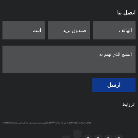
اتصل بنا
ارسل
الروابط:
Copyright © 2020-2025 شركة S撼动WO功تكنولوجيا المحدودة
الدعم الفني: Huazhicloud