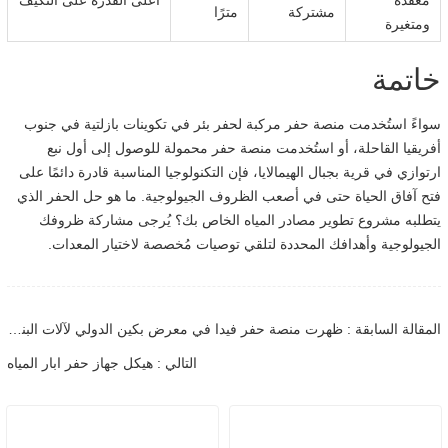
مشتركة
مترًا
ومتغيرة
خاتمة
سواءً استُخدمت منصة حفر مركبة لحفر بئر في تكوينات بازلتية في جنوب
أفريقيا القاحلة، أو استُخدمت منصة حفر محمولة للوصول إلى أول نبع
ارتوازي في قرية بجبال الهيمالايا، فإن التكنولوجيا المناسبة قادرة دائمًا على
فتح آفاق الحياة حتى في أصعب الظروف الجيولوجية. ما هو حل الحفر الذي
يتطلبه مشروع تطوير مصادر المياه الخاص بك؟ يُرجى مشاركة ظروفك
الجيولوجية وأهدافك المحددة لتلقي توصيات مُخصصة لاختيار المعدات.
المقالة السابقة : ظهرت منصة حفر فيدا في معرض بكين الدولي لآلات البناء BICES2017
التالي : هيكل جهاز حفر ابار المياه