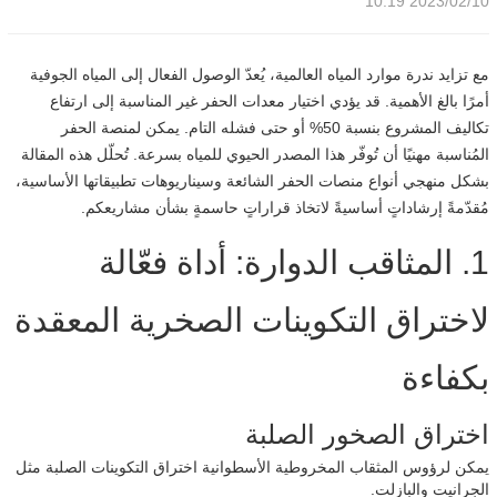
2023/02/10 10:19
مع تزايد ندرة موارد المياه العالمية، يُعدّ الوصول الفعال إلى المياه الجوفية
أمرًا بالغ الأهمية. قد يؤدي اختيار معدات الحفر غير المناسبة إلى ارتفاع
تكاليف المشروع بنسبة 50% أو حتى فشله التام. يمكن لمنصة الحفر
المُناسبة مهنيًا أن تُوفّر هذا المصدر الحيوي للمياه بسرعة. تُحلّل هذه المقالة
بشكل منهجي أنواع منصات الحفر الشائعة وسيناريوهات تطبيقاتها الأساسية،
مُقدّمةً إرشاداتٍ أساسيةً لاتخاذ قراراتٍ حاسمةٍ بشأن مشاريعكم.
1. المثاقب الدوارة: أداة فعّالة
لاختراق التكوينات الصخرية المعقدة
بكفاءة
اختراق الصخور الصلبة
يمكن لرؤوس المثقاب المخروطية الأسطوانية اختراق التكوينات الصلبة مثل
الجرانيت والبازلت.