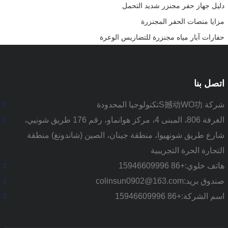
دليل جهاز حفر مجنزر شديد التحمل
مزايا منصات الحفر المجنزرة
حفارات آبار مياه مجنزرة للتضاريس الوعرة
اتصل بنا
شركة S撼动WO功تكنولوجيا المحدودة
الغرفة 806، المبنى 4، مركز هوانماو، رقم 176 طريق شونيي،
شارع طريق شونهيوا، منطقة جينان، الصين (شاندونغ) منطقة
التجارة الحرة التجريبية
هاتف خلوي:
+86 15946609996
صندوق بريد:
colinsun0902@163.com
اسم الشركة:
+86 15946609996