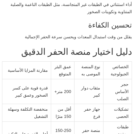
أداء استثنائي في الطبقات غير المتجانسة، مثل الطبقات الناعمة والصلبة
المتناوبة وتكوينات الصخور
تحسين الكفاءة
يقلل من وقت استبدال المعدات ويحسن سرعة الحفر الإجمالية
دليل اختيار منصة الحفر الدقيق
الخصائص
نوع المنصة
عمق البئر
مقارنة المزايا الأساسية
الجيولوجية
الموصى به
المتوقع
حجر
مثقاب دوار
قدرة قوية على كسر
الأساس
200 متر+
كبير
الصخور وعمق كبير
الصلب
تشكيلات
جهاز حفر
أقل من
منخفضة التكلفة وسهلة
الحصى
قرع
150 مترًا
التشغيل
طبقات
منصة حفر
150-250
معقدة
أعلى القدرة على التكيف