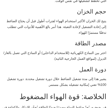
التي تخطط لتشغيلها في نفس الوقت.
حجم الخزان
يتيح لك الخزان الأكبر استخدام الهواء لفترات أطول قبل أن يحتاج الضاغط
إلى إعادة التشغيل لإعادة التعبئة. هذا أمر بالغ الأهمية للأدوات التي تتطلب
تدفقًا مستمرًا للهواء.
مصدر الطاقة
اختر بين النماذج الكهربائية (للاستخدام الداخلي) أو النماذج التي تعمل بالغاز/
الديزل (لمواقع العمل الخارجية النائية).
دورة العمل
يشير هذا إلى مدة تشغيل الضاغط خلال دورة تشغيل محددة. دورة تشغيل
100% تعني إمكانية تشغيله بشكل مستمر.
الخلاصة: قوة الهواء المضغوط
في جوهره، يُعدّ ضاغط الهواء مصدرًا حيويًا للطاقة يُحفّز الابتكار والكفاءة في