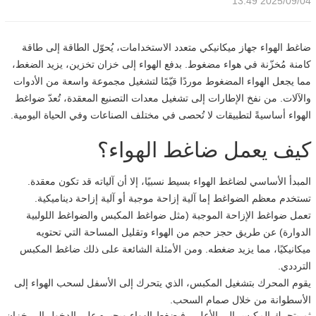
2025/09/04 13:49
ضاغط الهواء جهاز ميكانيكي متعدد الاستخدامات، يُحوّل الطاقة إلى طاقة
كامنة مُخزّنة في هواء مضغوط. بدفع الهواء إلى خزان تخزين، يزيد الضغط،
مما يجعل الهواء المضغوط موردًا قيّمًا لتشغيل مجموعة واسعة من الأدوات
والآلات. من نفخ الإطارات إلى تشغيل معدات التصنيع المعقدة، تُعدّ ضواغط
الهواء أساسيةً لتطبيقات لا تُحصى في مختلف الصناعات وفي الحياة اليومية.
كيف يعمل ضاغط الهواء؟
المبدأ الأساسي لضاغط الهواء بسيط نسبيًا، إلا أن آلياته قد تكون معقدة.
تستخدم معظم الضواغط إما آلية إزاحة موجبة أو آلية إزاحة ديناميكية.
تعمل ضواغط الإزاحة الموجبة (مثل ضواغط المكبس والضواغط اللولبية
الدوارة) عن طريق حجز حجم من الهواء وتقليل المساحة التي تحتويه
ميكانيكيًا، مما يزيد ضغطه. ومن الأمثلة الشائعة على ذلك ضاغط المكبس
الترددي.
يقوم المحرك بتشغيل المكبس، الذي يتحرك إلى الأسفل لسحب الهواء إلى
الأسطوانة من خلال صمام السحب.
ثم يتحرك المكبس إلى الأعلى، فيضغط الهواء ويجبره على الدخول إلى خزان