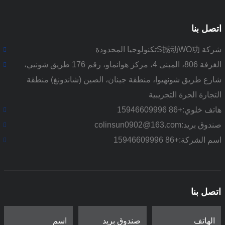
اتصل بنا
شركة S撼动WO功تكنولوجيا المحدودة
الغرفة 806، المبنى 4، مركز هوانماو، رقم 176 طريق شونيي،
شارع طريق شونهيوا، منطقة جينان، الصين (شاندونغ) منطقة
التجارة الحرة التجريبية
هاتف خلوي:
+86 15946609996
صندوق بريد:
colinsun0902@163.com
اسم الشركة:
+86 15946609996
اتصل بنا