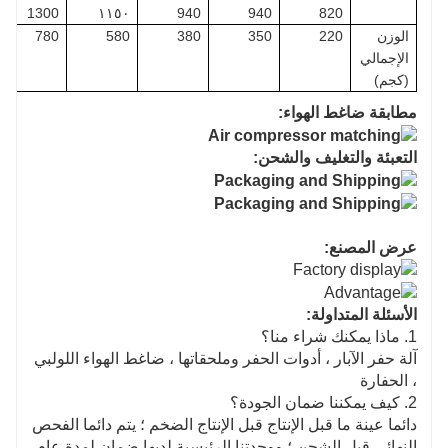
1300
١١٥٠
940
940
820
الوزن
220
350
380
580
780
الإجمالي
(كجم)
مطابقة ضاغط الهواء:
التعبئة والتغليف والشحن:
عرض المصنع:
الأسئلة المتداولة:
1. ماذا يمكنك شراء منا؟
آلة حفر الآبار ، أدوات الحفر وملحقاتها ، ضاغط الهواء اللولبي
، الحفارة
2. كيف يمكننا ضمان الجودة؟
دائما عينة ما قبل الإنتاج قبل الإنتاج الضخم ؛ يتم دائما الفحص
النهائي قبل الشحن ؛ ووحدتنا الرئيسية لديها ضمان لمدة عام