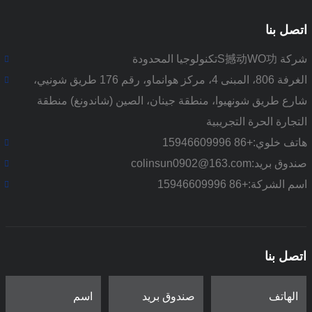
اتصل بنا
شركة S撼动WO功تكنولوجيا المحدودة
الغرفة 806، المبنى 4، مركز هوانماو، رقم 176 طريق شونيي،
شارع طريق شونهيوا، منطقة جينان، الصين (شاندونغ) منطقة
التجارة الحرة التجريبية
هاتف خلوي:
+86 15946609996
صندوق بريد:
colinsun0902@163.com
اسم الشركة:
+86 15946609996
اتصل بنا