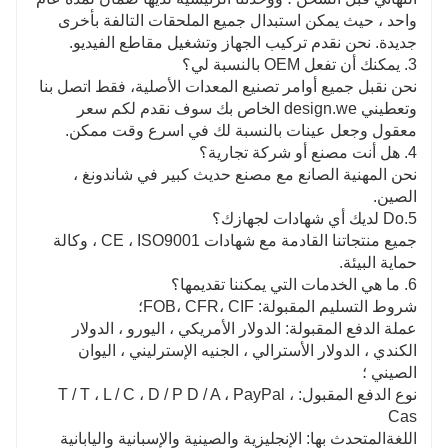
واحد ، حيث يمكن استبدال جميع الملحقات التالفة بأخرى
جديدة. نحن نقدم تركيب الجهاز وتشغيل مقاطع الفيديو.
3. يمكنك أن تفعل OEM بالنسبة لي؟
نحن نقبل جميع أوامر تصنيع المعدات الأصلية، فقط اتصل بنا
وتعطيني design.we الخاص بك سوف نقدم لكم سعر
معقول وجعل عينات بالنسبة لك في اسرع وقت ممكن.
4. هل أنت مصنع أو شركة تجارية؟
نحن المهنية الصانع مع مصنع حديث كبير في شاندونغ ،
الصين.
5.Do لديك أي شهادات لجهازك؟
جميع منتجاتنا القادمة مع شهادات CE ، ISO9001 ، وكالة
حماية البيئة.
6. ما هي الخدمات التي يمكننا تقديمها؟
شروط التسليم المقبولة: FOB، CFR، CIF؛
عملة الدفع المقبولة: الدولار الأمريكي ، اليورو ، الدولار
الكندي ، الدولار الأسترالي ، الجنيه الإسترليني ، اليوان
الصيني ؛
نوع الدفع المقبول: T / T ، L / C ، D / P D / A ، PayPal ،
Cas
اللغةالمتحدث بها: الإنجليزية والصينية والإسبانية واليابانية