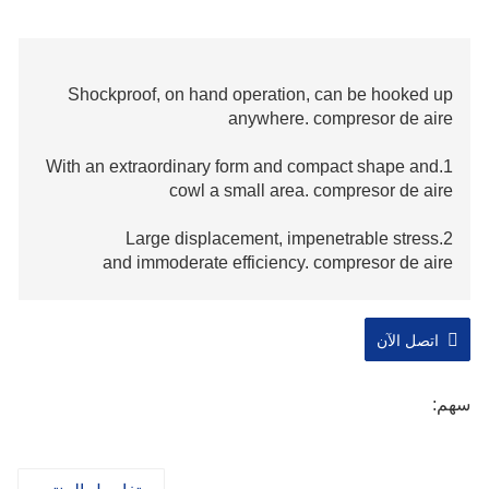
Shockproof, on hand operation, can be hooked up
anywhere. compresor de aire
1.With an extraordinary form and compact shape and
cowl a small area. compresor de aire
2.Large displacement, impenetrable stress
and immoderate efficiency. compresor de aire
3.Low exhaust temperature (only 7
°C~15°C large than the ambient temperature).
اتصل الآن
compresor de aire
سهم:
4.Safe,liable,smooth operation,little noise
and prolonged safety cycle and the utilization of life.
compresor de aire