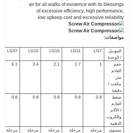
air for all walks of existence with its blessings
of excessive efficiency, high performance,
low upkeep cost and excessive reliability.
مواصفات:
الموديل
LG7
LG11
LG15
LG15
LG37
/ الوحدة
حجم
1
1.7
2.1
3.4
6.1
العادم
متر
مكعب /
دقيقة
ضغط
0.8
0.8
0.8
0.8
0.8
العادم
/ الآلام
والكروب
الذهنية
مستوى
مرحلة
مرحلة
مرحلة
مرحلة
مرحلة