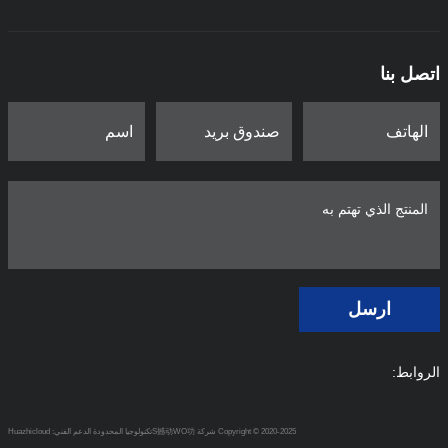
اتصل بنا
ارسل
الروابط:
Copyright © 2020-2025 شركة S撼动WO功تكنولوجيا المحدودة
الدعم الفني: Huazhicloud