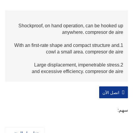
Shockproof, on hand operation, can be hooked up
anywhere. compresor de aire
1.With an first-rate shape and compact structure and
cowl a small area. compresor de aire
2.Large displacement, impenetrable stress
and excessive efficiency. compresor de aire
3.Low exhaust temperature (only 7
°C~15°C larger than the ambient temperature).
اتصل الآن
compresor de aire
سهم:
4.Safe,liable,smooth operation,little noise
and extended protection cycle and the utilization of
life. compresor de aire