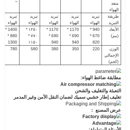
"
منفذ
الهواء
طريقة
تبريد
تبريد
تبريد
تبريد
تبريد
التبريد
الهواء
الهواء
الهواء
الهواء
الهواء
الأبعاد
940 *
1170 *
1170 *
١٢٥٠ *
1400 *
(مم)
670 *
690 *
690 *
٧٧٠ *
880 *
1300
١١٥٠
940
940
820
الوزن
220
350
380
580
780
الإجمالي
(كجم)
مطابقة ضاغط الهواء:
التعبئة والتغليف والشحن
تغليف إطار خشبي سميك لضمان النقل الآمن وغير المدمر
عرض المصنع ：
الأسئلة المتداولة: