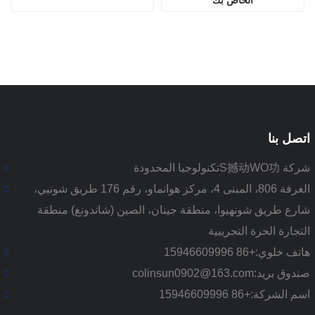
اتصل بنا
شركة S撼动WO功تكنولوجيا المحدودة
الغرفة 806، المبنى 4، مركز هوانماو، رقم 176 طريق شونيي،
شارع طريق شونهيوا، منطقة جينان، الصين (شاندونغ) منطقة
التجارة الحرة التجريبية
هاتف خلوي:
+86 15946609996
صندوق بريد:
colinsun0902@163.com
اسم الشركة:
+86 15946609996