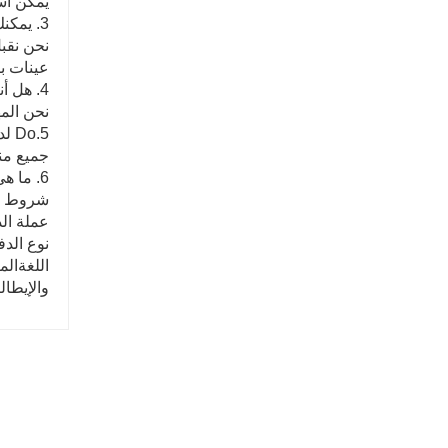
يمكن است
3. يمكنك أن تفعل OEM بالنسبة لي؟
عينات ب
4. هل أنت مصنع أو شركة تجارية؟
نحن الم
5.Do لديك أي شهادات لجهازك؟
جميع منتجاتنا ا
6. ما هي الخدمات التي يمكننا تقديمها؟
شروط التسليم
عملة الد
نوع الدفع المقبول:  ، Cas
اللغةالم
والإيطال