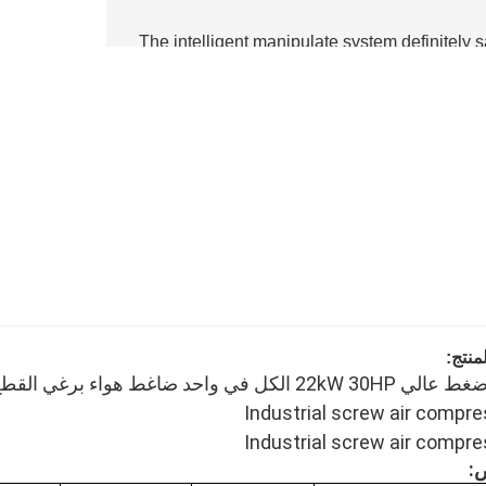
5.The intelligent manipulate system definitely
نتج:
: