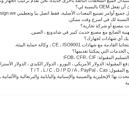
بدال جميع الملحقات التالفة بأخرى جديدة. نحن نقدم تركيب الجهاز وت
النسبة لك في اسرع وقت ممكن.
هنية الصانع مع مصنع حديث كبير في شاندونغ ، الصين.
لقادمة مع شهادات CE ، ISO9001 ، وكالة حماية البيئة.
 المقبولة: FOB، CFR، CIF؛
فع المقبولة: الدولار الأمريكي ، اليورو ، الدولار الكندي ، الدولار الأسترا
T / T ، L / C ، D / P D / A ، PayPal
تحدث بها: الإنجليزية والصينية والإسبانية واليابانية والبرتغالية والألماني
ية