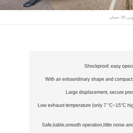
Shockproof, easy opera
3.Low exhaust temperature (only 7 °C~15°C hi
4.Safe,liable,smooth operation,little noise a