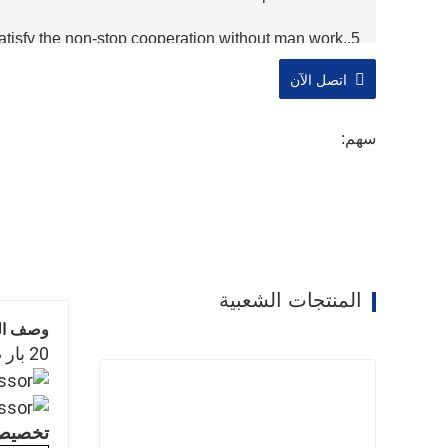
 satisfy the non-stop cooperation without man work.
compresor de aire
اتصل الآن
سهم:
المنتجات الشعبية
وصف الم
20 بار ضغط عالي 22kW 30HP الكل في واحد ضاغط هواء برغي القطع بالليزر مع خزان ومجفف هواء مبرد
تخصيص