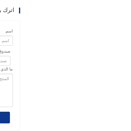
اترك ر
اسم
صندوق 
ما الذي