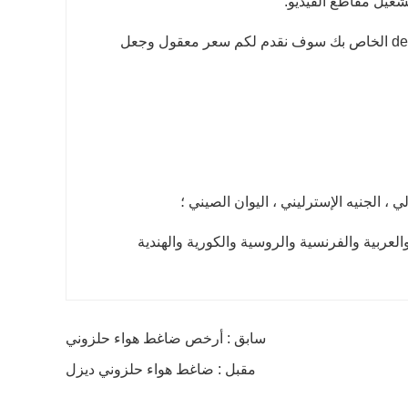
شغيل مقاطع الفيديو.
نحن نقبل جميع أوامر تصنيع المعدات الأصلية، فقط اتصل بنا وتعطيني design.we الخاص بك سوف نقدم لكم سعر معقول وجعل
لي ، الجنيه الإسترليني ، اليوان الصيني ؛
ة والعربية والفرنسية والروسية والكورية والهندية
سابق : أرخص ضاغط هواء حلزوني
مقبل : ضاغط هواء حلزوني ديزل