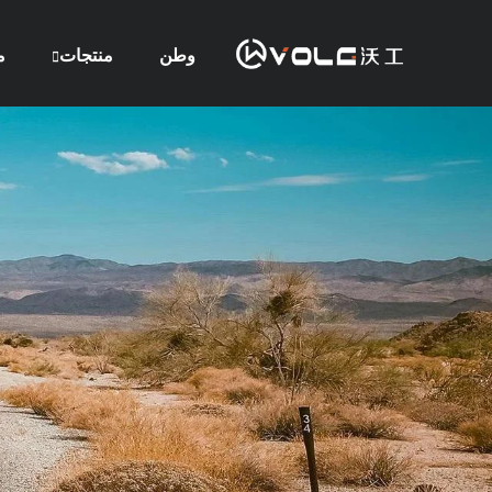
وطن
منتجات
م