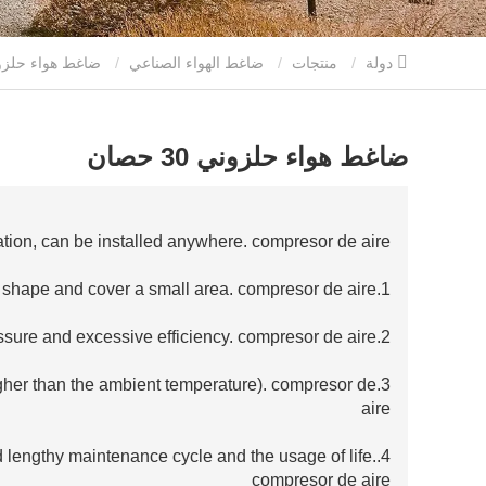
دولة
منتجات
ضاغط الهواء الصناعي
ضاغط هواء حلزوني 30 حصان
ضاغط هواء حلزوني 30 حصان
tion, can be installed anywhere. compresor de aire
1.With an extraordinary shape and compact shape and cover a small area. compresor de aire
2.Large displacement, secure pressure and excessive efficiency. compresor de aire
gher than the ambient temperature). compresor de
aire
nd lengthy maintenance cycle and the usage of life.
compresor de aire