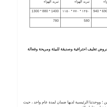
اء
تبريد الهواء
تبريد الهواء
1400 * 880 * 1300
١٢٥٠ * ٧٧٠ * ١١٥٠
780
580
روض تغليف احترافية وصديقة للبيئة ومريحة وفعالة
شحن ؛ ووحدتنا الرئيسية لديها ضمان لمدة عام واحد ، حيث