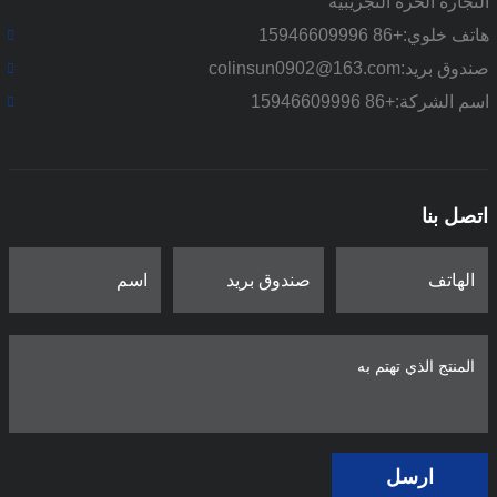
التجارة الحرة التجريبية
هاتف خلوي:
+86 15946609996
صندوق بريد:
colinsun0902@163.com
اسم الشركة:
+86 15946609996
اتصل بنا
ارسل