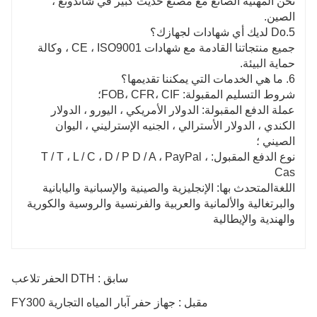
نحن المهنية الصانع مع مصنع حديث كبير في شاندونغ ،
الصين.
5.Do لديك أي شهادات لجهازك؟
جميع منتجاتنا القادمة مع شهادات CE ، ISO9001 ، وكالة
حماية البيئة.
6. ما هي الخدمات التي يمكننا تقديمها؟
شروط التسليم المقبولة: FOB، CFR، CIF؛
عملة الدفع المقبولة: الدولار الأمريكي ، اليورو ، الدولار
الكندي ، الدولار الأسترالي ، الجنيه الإسترليني ، اليوان
الصيني ؛
نوع الدفع المقبول: T / T ، L / C ، D / P D / A ، PayPal ،
Cas
اللغةالمتحدث بها: الإنجليزية والصينية والإسبانية واليابانية
والبرتغالية والألمانية والعربية والفرنسية والروسية والكورية
والهندية والإيطالية
سابق : DTH الحفر تلاعب
مقبل : جهاز حفر آبار المياه التجارية FY300