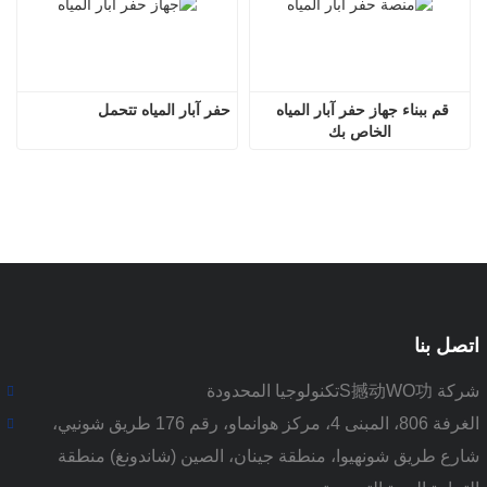
قم ببناء جهاز حفر آبار المياه 
حفر آبار المياه تتحمل
الخاص بك
اتصل بنا
شركة S撼动WO功تكنولوجيا المحدودة
الغرفة 806، المبنى 4، مركز هوانماو، رقم 176 طريق شونيي،
شارع طريق شونهيوا، منطقة جينان، الصين (شاندونغ) منطقة