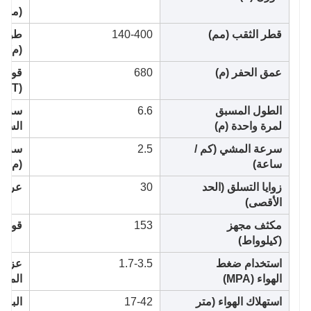
(مم)
قطر الثقب (مم)
140-400
طول أ
(م)
عمق الحفر (م)
680
قوة ر
(T)
الطول المسبق
6.6
سرعة 
لمرة واحدة (م)
السري
سرعة المشي (كم /
2.5
سرعة 
ساعة)
(م / د
زوايا التسلق (الحد
30
عرض ا
الأقصى)
مكثف مجهز
153
قوة رف
(كيلوواط)
استخدام ضغط
1.7-3.5
عزم ا
الهواء (MPA)
المتأرج
استهلاك الهواء (متر
17-42
البعد 