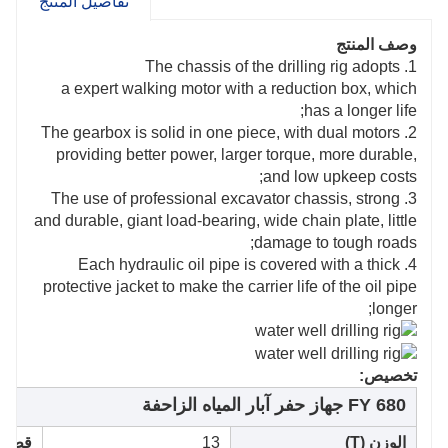
تفاصيل المنتج
وصف المنتج
1. The chassis of the drilling rig adopts
a expert walking motor with a reduction box, which
has a longer life;
2. The gearbox is solid in one piece, with dual motors
providing better power, larger torque, more durable,
and low upkeep costs;
3. The use of professional excavator chassis, strong
and durable, giant load-bearing, wide chain plate, little
damage to tough roads;
4. Each hydraulic oil pipe is covered with a thick
protective jacket to make the carrier life of the oil pipe
longer;
تخصيص:
FY 680 جهاز حفر آبار المياه الزاحفة
الوزن (T)
13
قطر أ