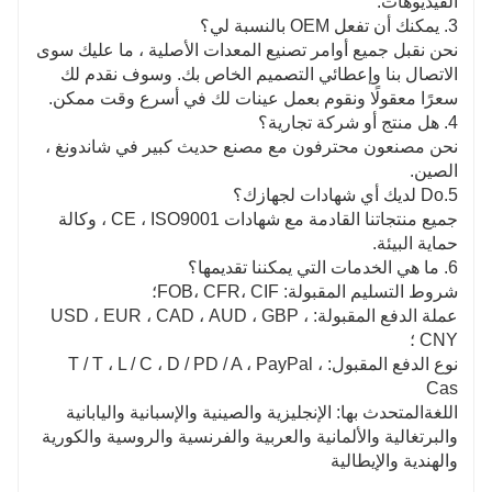
الفيديوهات.
3. يمكنك أن تفعل OEM بالنسبة لي؟
نحن نقبل جميع أوامر تصنيع المعدات الأصلية ، ما عليك سوى
الاتصال بنا وإعطائي التصميم الخاص بك. وسوف نقدم لك
سعرًا معقولًا ونقوم بعمل عينات لك في أسرع وقت ممكن.
4. هل منتج أو شركة تجارية؟
نحن مصنعون محترفون مع مصنع حديث كبير في شاندونغ ،
الصين.
5.Do لديك أي شهادات لجهازك؟
جميع منتجاتنا القادمة مع شهادات CE ، ISO9001 ، وكالة
حماية البيئة.
6. ما هي الخدمات التي يمكننا تقديمها؟
شروط التسليم المقبولة: FOB، CFR، CIF؛
عملة الدفع المقبولة: USD ، EUR ، CAD ، AUD ، GBP ،
CNY ؛
نوع الدفع المقبول: T / T ، L / C ، D / PD / A ، PayPal ،
Cas
اللغةالمتحدث بها: الإنجليزية والصينية والإسبانية واليابانية
والبرتغالية والألمانية والعربية والفرنسية والروسية والكورية
والهندية والإيطالية