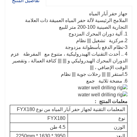
تفاصيل المنتج
جهاز حفر آبار المياه
الملامح الرئيسية لآلة حفر المياه العميقة ذات العلامة
التجارية الصينية 100-200 متر للبيع
1. آلية دوران المحرك المزدوج
2.مركزية تشغيل ||| نظام
3-نظام الدفع بأسطوانة مزدوجة
4 .. أحدث التقنيات الهيدروليكية ، متنوع مع المفرطة عزم
الدوران المحرك الهيدروليكي و ||| ||| كثافة العمالة ، وتقصير
الوقت الإضافي ، |||
5.استقر ||| ||| رحلات جوية ||| نظام
6. مضخة ثلاثية جمع
معلمات المنتج ：
المعلمات التقنية لجهاز حفر آبار المياه من نوع FYX180
نوع
FYX180
الوزن
4.5 طن
البعد
3950 * 1630 * 2250mm