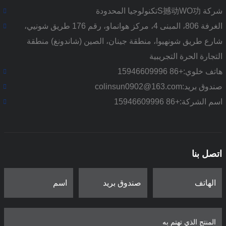
شركة S撼动WO功تكنولوجيا المحدودة
الغرفة 806، المبنى 4، مركز هوانماو، رقم 176 طريق شونيي،
شارع طريق شونهيوا، منطقة جينان، الصين (شاندونغ) منطقة
التجارة الحرة التجريبية
هاتف خلوي:
+86 15946609996
صندوق بريد:
colinsun0902@163.com
اسم الشركة:
+86 15946609996
اتصل بنا