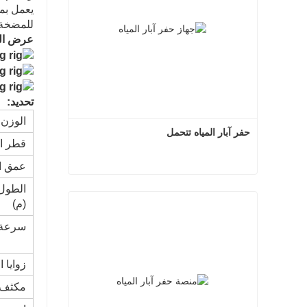
يعمل بم
للمضخة ل
عرض الم
تحديد:
الوزن (T
حفر آبار المياه تتحمل
قطر ال
عمق ال
الطول 
حفر آبار المياه تتحمل
(م)
اتصل الآن
سرعة 
زوايا 
مكثف مج