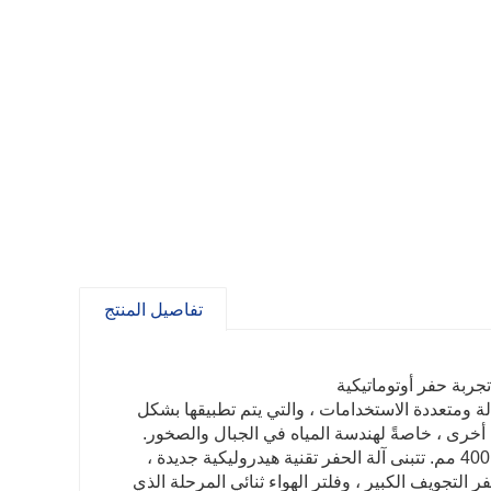
تفاصيل المنتج
عالة ومتعددة الاستخدامات ، والتي يتم تطبيقها بشكل
ض أخرى ، خاصةً لهندسة المياه في الجبال والصخور.
يمكن لآلة حفر الآبار أن تعمل على تشكيلات مختلفة ، يصل قطر حفر الآبار إلى 400 مم. تتبنى آلة الحفر تقنية هيدروليكية جديدة ،
التجويف الكبير ، وفلتر الهواء ثنائي المرحلة الذي