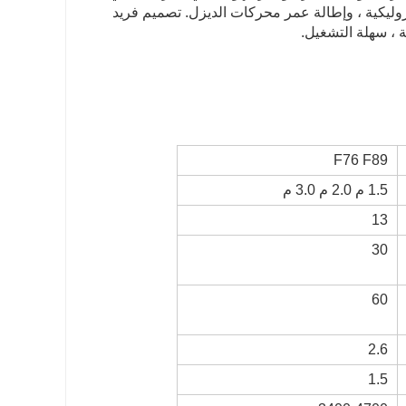
ليكية ، وإطالة عمر محركات الديزل. تصميم فريد
 ، سهلة التشغيل.
F76 F89
1.5 م 2.0 م 3.0 م
13
30
60
2.6
1.5