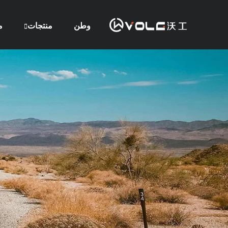
وطن
منتجات
م