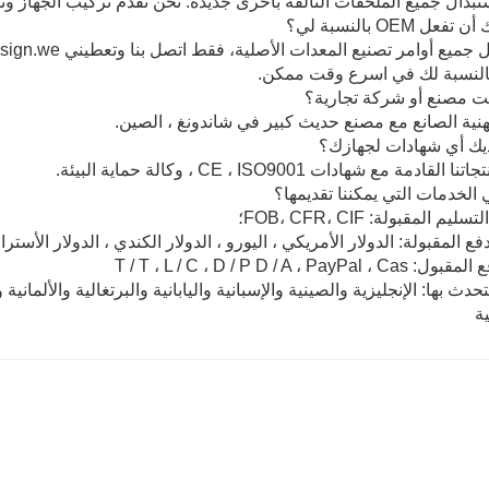
بدال جميع الملحقات التالفة بأخرى جديدة. نحن نقدم تركيب الجهاز وت
النسبة لك في اسرع وقت ممكن.
هنية الصانع مع مصنع حديث كبير في شاندونغ ، الصين.
لقادمة مع شهادات CE ، ISO9001 ، وكالة حماية البيئة.
 المقبولة: FOB، CFR، CIF؛
فع المقبولة: الدولار الأمريكي ، اليورو ، الدولار الكندي ، الدولار الأسترا
T / T ، L / C ، D / P D / A ، PayPal
تحدث بها: الإنجليزية والصينية والإسبانية واليابانية والبرتغالية والألماني
ية