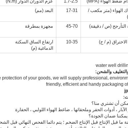
 ضغط الهواء (MPA)
1.7-2.5
عزم الدوران الدوار (N.m)
ك الهواء (متر مكعب /
17-31
البعد (مم)
لتأرجح (ص / دقيقة)
45-70
مجهزة بمطرقة
الاختراق (م / ح)
10-35
ارتفاع الساق السكتة
الدماغية (م)
والتغليف والشحن:
e protection of your goods, we will supply professional, environ
friendly, efficient and handy packaging o
ت:
الآبار ، أدوات الحفر وملحقاتها ، ضاغط الهواء اللولبي ، الحفارة
نة ما قبل الإنتاج قبل الإنتاج الضخم ؛ يتم دائما الفحص النهائي قبل ال