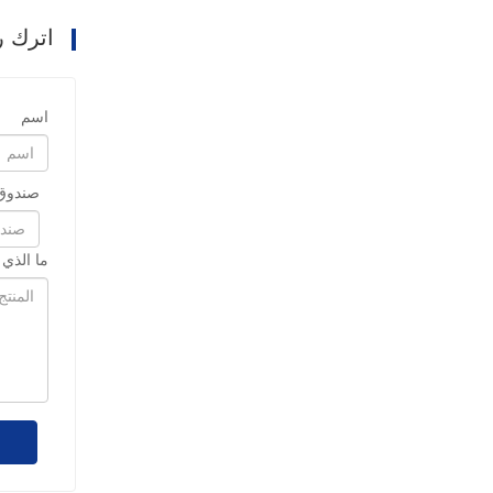
اترك ر
اسم
صندوق 
ما الذي