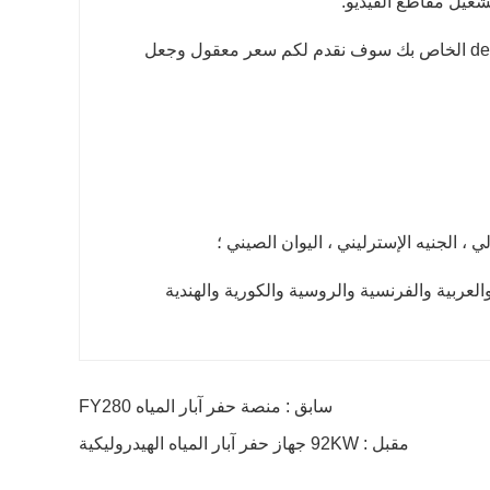
شغيل مقاطع الفيديو.
نحن نقبل جميع أوامر تصنيع المعدات الأصلية، فقط اتصل بنا وتعطيني design.we الخاص بك سوف نقدم لكم سعر معقول وجعل
لي ، الجنيه الإسترليني ، اليوان الصيني ؛
ة والعربية والفرنسية والروسية والكورية والهندية
سابق : منصة حفر آبار المياه FY280
مقبل : 92KW جهاز حفر آبار المياه الهيدروليكية