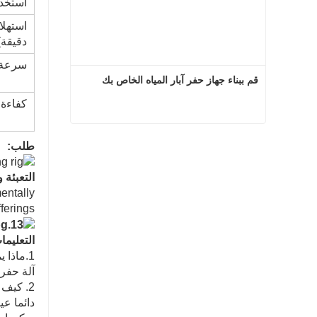
استخدام
استهلا
دقيقة)
سرعة ا
قم ببناء جهاز حفر آبار المياه الخاص بك
كفاءة 
قم ببناء جهاز حفر آبار المياه الخاص بك
طلب:
اتصل الآن
التعبئة 
mentally
fferings
التعليما
1.ماذا يمكن أن تشتري منا؟
آلة حفر 
2. كيف يمكننا ضمان الجودة؟
دائما عي