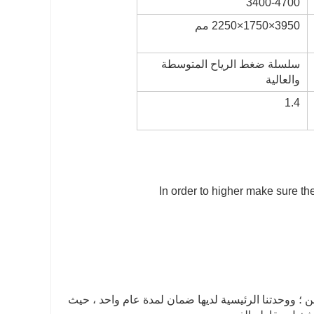
3400-4700
3950×1750×2250 مم
سلسلة ضغط الرياح المتوسطة
والعالية
1.4
In order to higher make sure th
شحن ؛ ووحدتنا الرئيسية لديها ضمان لمدة عام واحد ، حيث