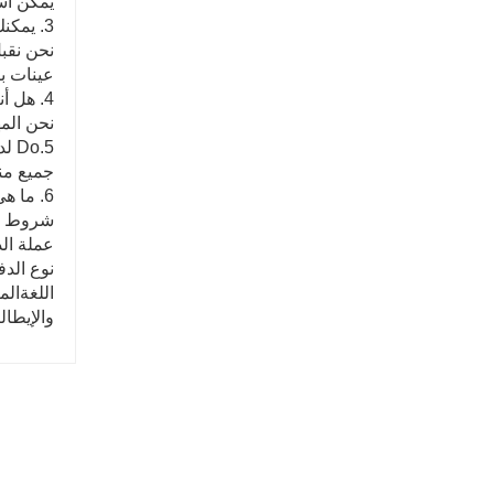
يمكن است
3. يمكنك أن تفعل OEM بالنسبة لي؟
عينات ب
4. هل أنت مصنع أو شركة تجارية؟
نحن الم
5.Do لديك أي شهادات لجهازك؟
جميع منتجاتنا ا
6. ما هي الخدمات التي يمكننا تقديمها؟
شروط التسليم
عملة الد
نوع الدفع المقبول:  ، Cas
اللغةالم
والإيطال