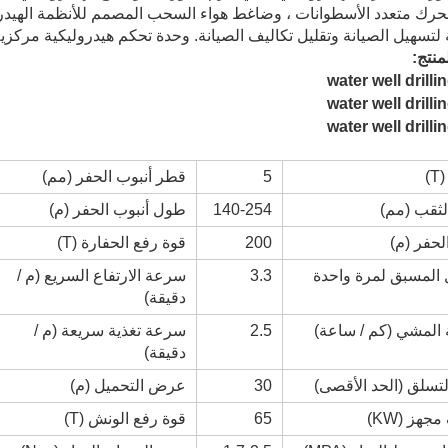
حرك متعدد الأسطوانات ، وضاغط هواء السحب المصمم للأنظمة الهيدرو
تسهيل الصيانة وتقليل تكاليف الصيانة. وحدة تحكم هيدروليكية مركزية
نتج:
)
5
قطر أنبوب الحفر (مم)
ثقب (مم)
140-254
طول أنبوب الحفر (م)
حفر (م)
200
قوة رفع الحفارة (T)
المسبق لمرة واحدة
3.3
سرعة الارتفاع السريع (م /
دقيقة)
المشي (كم / ساعة)
2.5
سرعة تغذية سريعة (م /
دقيقة)
التسلق (الحد الأقصى)
30
عرض التحميل (م)
هز (KW)
65
قوة رفع الونش (T)