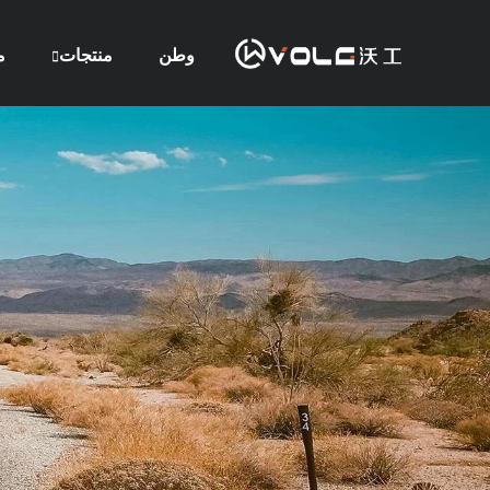
وطن
منتجات
م