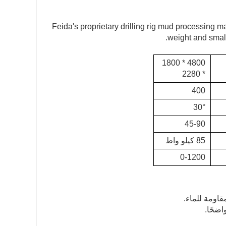
Feida's proprietary drilling rig mud processing 
weight and small
4800 * 1800
* 2280
400
30°
45-90
85 كيلو واط
0-1200