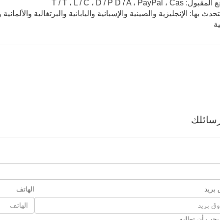
T / T ، L / C ، D / P D / A ، PayPal
تحدث بها: الإنجليزية والصينية والإسبانية واليابانية والبرتغالية والألماني
ية
سائلك
بريد
الهاتف
 يجب أن تطلبه