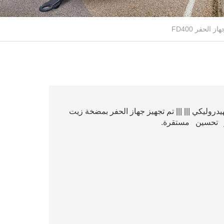
تثبيت الهيدروليكي ||| ||| تم تجهيز جهاز الحفر بمضخة زيت
ة و تحسين مستقرة.