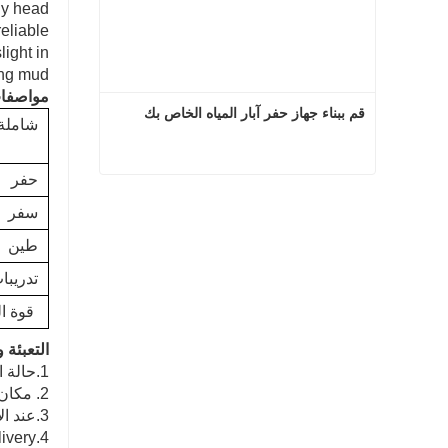
gy head.
liable.
ight in
ng mud.
مواصفا
قم ببناء جهاز حفر آبار المياه الخاص بك
شاملة
حفر
قم ببناء جهاز حفر آبار المياه الخاص بك
سفر
اتصل الآن
طين
تدريبا
قوة الر
التعبئة 
1.حالة الخشب الرقائقي المفضلة ، قوة ضغطها وتحملها الاستثنائي أفضل.
2. مكان اللوحة قليلا ، وشكل التربة صحيح ، فمن الأفضل في مانعة للتسرب ومقاومة للماء.
3.عند الاستيراد ، تكون حالة الخشب الرقائقي خالية من التبخير ، يكون النظام واضحًا.
4.Delivery عنصر: في غضون 7-15 يوما بعد الحصول على السعر الخاص بك