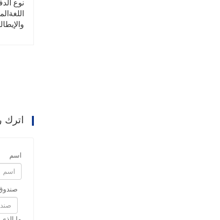
نوع الدفع المقبول:  ، Cas
اللغةالم
والإيطال
اترك ر
اسم
صندوق 
ما الذي