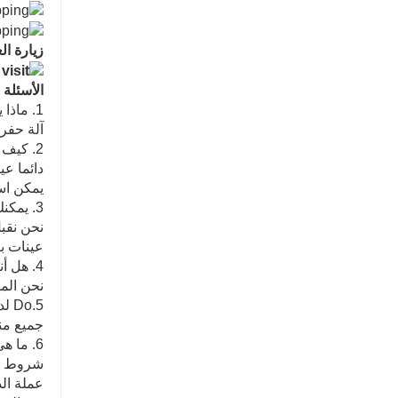
زيارة ال
الأسئلة 
1. ماذا يمكنك شراء منا؟
آلة حفر 
2. كيف يمكننا ضمان الجودة؟
دائما عي
يمكن است
3. يمكنك أن تفعل OEM بالنسبة لي؟
عينات ب
4. هل أنت مصنع أو شركة تجارية؟
نحن الم
5.Do لديك أي شهادات لجهازك؟
جميع منتجاتنا ا
6. ما هي الخدمات التي يمكننا تقديمها؟
شروط التسليم
عملة الد