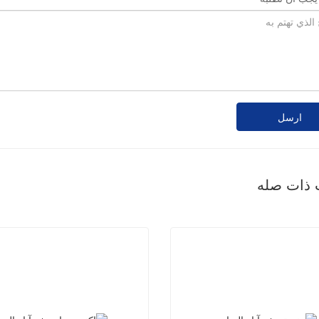
ارسل
 ذات صله