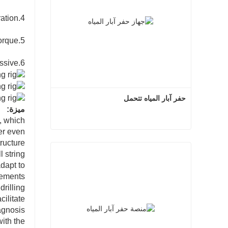
4.Geological coring, prospecting andengineering exploration.
5.The core diameter is big, the torque
6.Resistance is small, and the coringefficiency is excessive.
حفر آبار المياه تتحمل
ميزة:
y, which
er even
حفر آبار المياه تتحمل
ucture.
l string
اتصل الآن
adapt to
ements.
drilling
cilitate
agnosis.
ith the